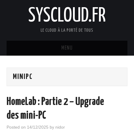
SYSCLOUD.FR
LE CLOUD À LA PORTÉ DE TOUS
MENU
ACCUEIL
MINIPC
VMWARE
HYPER-CONVERGED
HomeLab : Partie 2 – Upgrade
SAUVEGARDE
des mini-PC
VDI
Posted on
14/12/2025
by
nidor