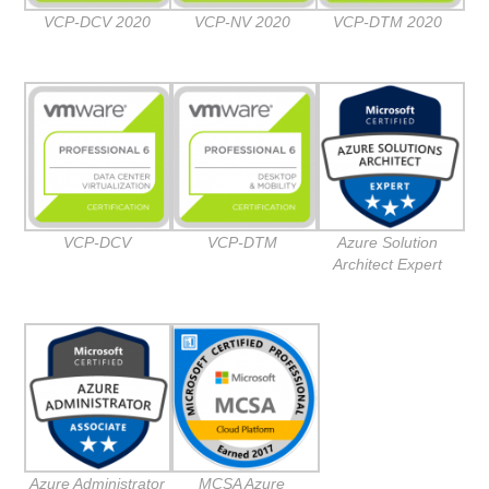
VCP-DCV 2020
VCP-NV 2020
VCP-DTM 2020
VCP-DCV
VCP-DTM
Azure Solution
Architect Expert
Azure Administrator
MCSA Azure