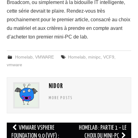
Broadcom, ou simplement à la bidouille IT intelligente,
cette série devrait te plaire. Rendez-vous très
prochainement pour le premier article, consacré au choix
du matériel et aux critères à prendre en compte avant
d’acheter ton premier mini-PC de lab.
Homelab
,
VMWARE
Homelab
,
minipc
,
VCF9
,
vmware
NIDOR
MORE POSTS
Navigation
VMWARE VSPHERE
HOMELAB : PARTIE 1 – LE
des
FOUNDATION 9.0 (VVF) :
CHOIX DU MINI-PC