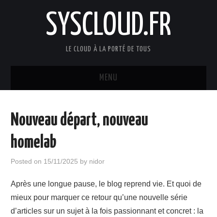
SYSCLOUD.FR
LE CLOUD À LA PORTÉ DE TOUS
MENU
ACCUEIL
Nouveau départ, nouveau
VMWARE
homelab
HYPER-CONVERGED
Posted on
15/11/2025
by
nidor
SAUVEGARDE
Après une longue pause, le blog reprend vie. Et quoi de
mieux pour marquer ce retour qu’une nouvelle série
VDI
d’articles sur un sujet à la fois passionnant et concret : la