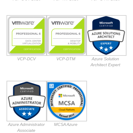
VCP-DCV
VCP-DTM
Azure Solution
Architect Expert
Azure Administrator
MCSA Azure
Associate