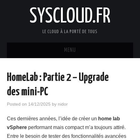
SYSCLOUD.FR
LE CLOUD À LA PORTÉ DE TOUS
MENU
ACCUEIL
HomeLab : Partie 2 – Upgrade
VMWARE
des mini-PC
HYPER-CONVERGED
Posted on
14/12/2025
by
nidor
SAUVEGARDE
Ces dernières années, l’idée de créer un
home lab
vSphere
performant mais compact m’a toujours attiré.
VDI
Entre le besoin de tester des fonctionnalités avancées