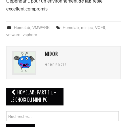
Cependant, pour un environnement
de lab
reste
excellent compromis
Homelab
,
VMWARE
Homelab
,
minipc
,
VCF9
,
vmware
,
vsphere
NIDOR
MORE POSTS
Navigation
HOMELAB : PARTIE 1 –
des
LE CHOIX DU MINI-PC
articles
Rechercher :