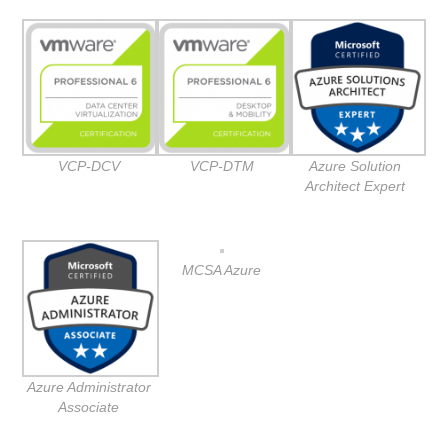
VCP-DCV
VCP-DTM
Azure Solution
Architect Expert
MCSA Azure
Azure Administrator
Associate