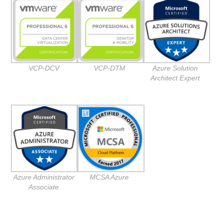
VCP-DCV
VCP-DTM
Azure Solution
Architect Expert
Azure Administrator
MCSA Azure
Associate