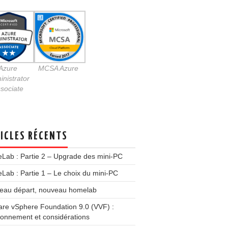
Azure
MCSA Azure
nistrator
sociate
ICLES RÉCENTS
Lab : Partie 2 – Upgrade des mini-PC
ab : Partie 1 – Le choix du mini-PC
eau départ, nouveau homelab
re vSphere Foundation 9.0 (VVF) :
ionnement et considérations