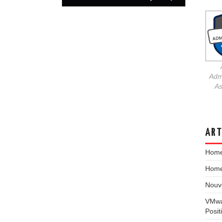
Admi
As
ART
Home
HomeL
Nouv
VMwa
Posit