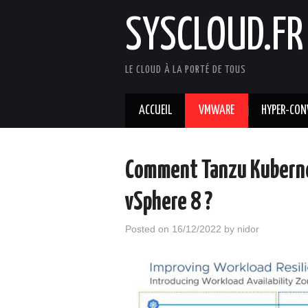
SYSCLOUD.FR
LE CLOUD À LA PORTÉ DE TOUS
ACCUEIL
VMWARE
HYPER-CON
Comment Tanzu Kubernet
vSphere 8 ?
Posted on
16/12/2022
by
nidor