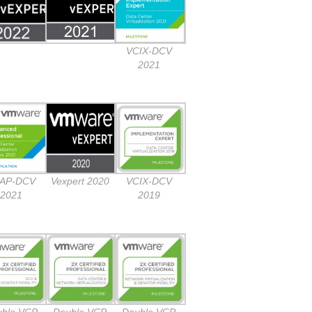
VCIX-DCV
2021
AP-DCV
Vexpert 2020
VCIX-DCV
2021
2019
uble VCP
Double VCP
Double VCP