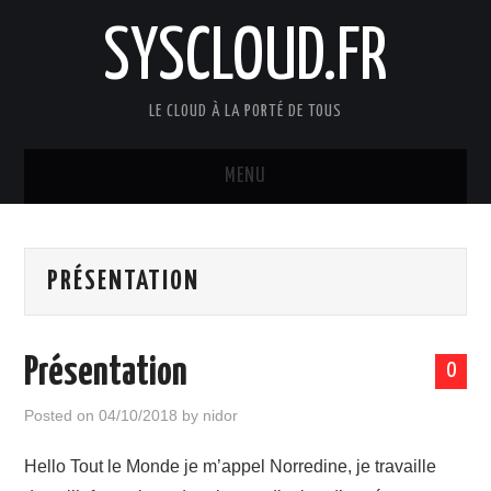
SYSCLOUD.FR
LE CLOUD À LA PORTÉ DE TOUS
MENU
ACCUEIL
PRÉSENTATION
VMWARE
HYPER-CONVERGED
Présentation
0
SAUVEGARDE
Posted on
04/10/2018
by
nidor
VDI
Hello Tout le Monde je m’appel Norredine, je travaille