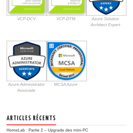
VCP-DCV
VCP-DTM
Azure Solution
Architect Expert
Azure Administrator
MCSA Azure
Associate
ARTICLES RÉCENTS
HomeLab : Partie 2 – Upgrade des mini-PC